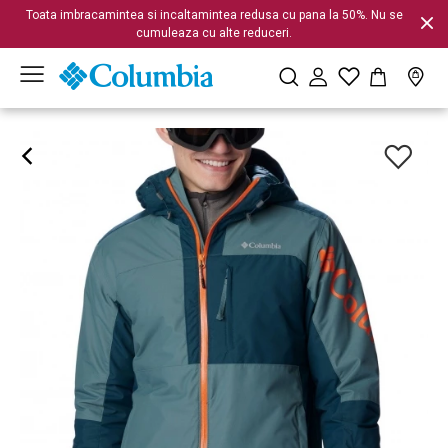
Toata imbracamintea si incaltamintea redusa cu pana la 50%. Nu se
cumuleaza cu alte reduceri.