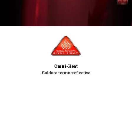
Omni-Heat
Caldura termo-reflectiva
Punctele argintii revolutionare reflectasi retin caldura corpului
pentru o caldura usoara imbunatatita.
PRODUSE SIMILARE