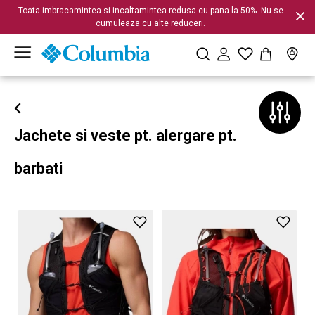
Toata imbracamintea si incaltamintea redusa cu pana la 50%. Nu se
cumuleaza cu alte reduceri.
Jachete si veste pt. alergare pt.
barbati