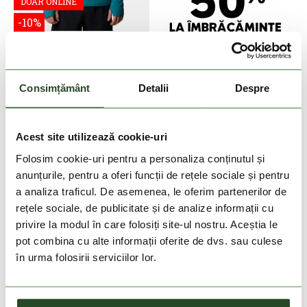
DOAR ONLINE
-10%
M Endless Trail 1/2 Zip
Mesh Long Sleeve
359 Lei
323 Lei
Consimțământ
Detalii
Despre
S
M
L
XL
Acest site utilizează cookie-uri
Folosim cookie-uri pentru a personaliza conținutul și
anunțurile, pentru a oferi funcții de rețele sociale și pentru
a analiza traficul. De asemenea, le oferim partenerilor de
rețele sociale, de publicitate și de analize informații cu
privire la modul în care folosiți site-ul nostru. Aceștia le
pot combina cu alte informații oferite de dvs. sau culese
în urma folosirii serviciilor lor.
DOAR ONLINE
-30%