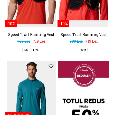
-10%
-10%
Speed Trail Running Vest
Speed Trail Running Vest
799 Lei
719 Lei
799 Lei
719 Lei
S/M
L/XL
S/M