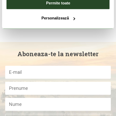
Permite toate
Columbia Montrail Trans
Alps 7L Vest
669 Lei
468 Lei
Personalizează
S/M
Aboneaza-te la newsletter