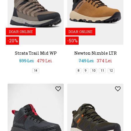
DOAR ONLINE
DOAR ONLINE
-20%
-50%
Strata Trail Mid WP
Newton Nimble LTR
599 Lei
479 Lei
749 Lei
374 Lei
14
8
9
10
11
12