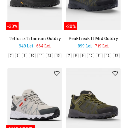
-30%
-20%
Tellurix Titanium Outdry
Peakfreak II Mid Outdry
949 Lei
664 Lei
899 Lei
719 Lei
7
8
9
10
11
12
13
7
8
9
10
11
12
13