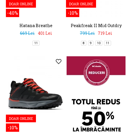
DOAR ONLINE
DOAR ONLINE
-40%
-10%
Hatana Breathe
Peakfreak II Mid Outdry
669 Lei
401 Lei
799 Lei
719 Lei
11
8
9
10
11
DOAR ONLINE
-10%