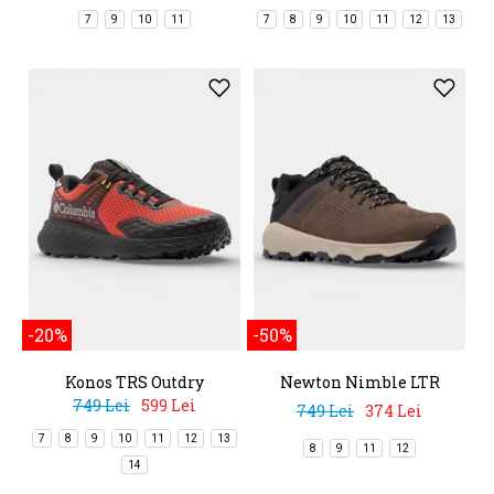
7
9
10
11
7
8
9
10
11
12
13
-20%
-50%
Konos TRS Outdry
Newton Nimble LTR
749 Lei
599 Lei
749 Lei
374 Lei
7
8
9
10
11
12
13
8
9
11
12
14