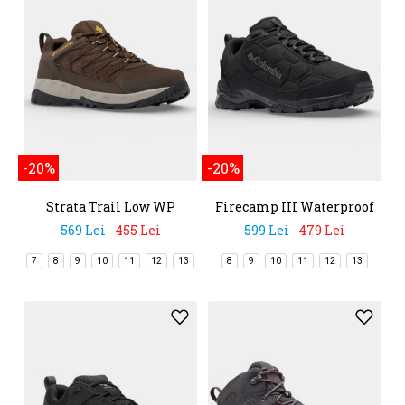
-20%
-20%
Strata Trail Low WP
Firecamp III Waterproof
569 Lei
455 Lei
599 Lei
479 Lei
7
8
9
10
11
12
13
8
9
10
11
12
13