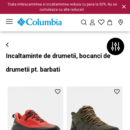
Toata imbracamintea si incaltamintea redusa cu pana la 50%. Nu se
cumuleaza cu alte reduceri.
Incaltaminte de drumetii, bocanci de
drumetii pt. barbati