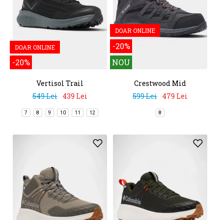
DOAR ONLINE
-20%
DOAR ONLINE
-20%
NOU
Vertisol Trail
Crestwood Mid
Waterproof
549 Lei
439 Lei
599 Lei
479 Lei
7
8
9
10
11
12
8