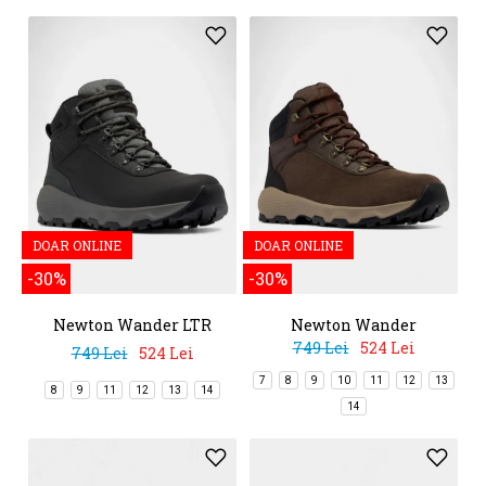
DOAR ONLINE
DOAR ONLINE
-30%
-30%
Newton Wander LTR
Newton Wander
749 Lei
524 Lei
749 Lei
524 Lei
7
8
9
10
11
12
13
8
9
11
12
13
14
14