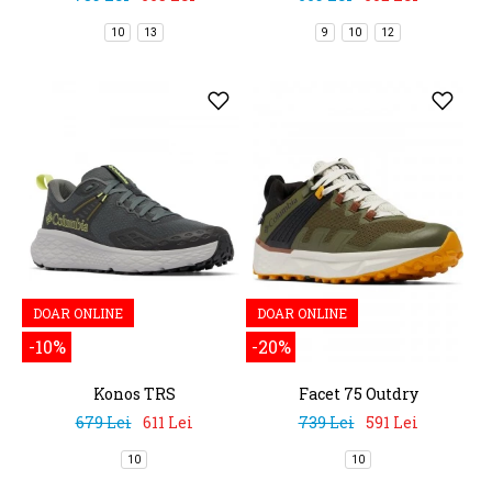
10
13
9
10
12
DOAR ONLINE
DOAR ONLINE
-10%
-20%
Konos TRS
Facet 75 Outdry
679 Lei
611 Lei
739 Lei
591 Lei
10
10