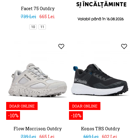
Facet 75 Outdry
739 Lei
665 Lei
10
11
DOAR ONLINE
DOAR ONLINE
-10%
-10%
Flow Morrison Outdry
Konos TRS Outdry
739 Lei
665 Lei
669 Lei
602 Lei