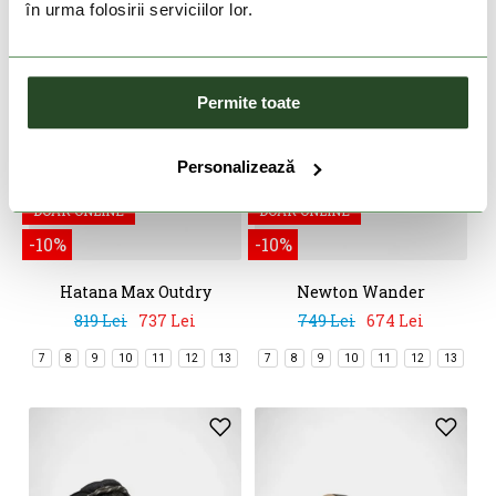
în urma folosirii serviciilor lor.
Permite toate
Personalizează
DOAR ONLINE
DOAR ONLINE
-10%
-10%
Hatana Max Outdry
Newton Wander
819 Lei
737 Lei
749 Lei
674 Lei
7
8
9
10
11
12
13
7
8
9
10
11
12
13