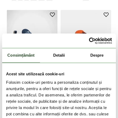
Consimțământ
Detalii
Despre
DOAR ONLINE
DOAR ONLINE
-40%
-10%
Acest site utilizează cookie-uri
Folosim cookie-uri pentru a personaliza conținutul și
Escape Thrive Titanium
Peakfreak II Outdry
anunțurile, pentru a oferi funcții de rețele sociale și pentru
899 Lei
539 Lei
799 Lei
719 Lei
a analiza traficul. De asemenea, le oferim partenerilor de
rețele sociale, de publicitate și de analize informații cu
7
8
9
10
11
12
14
7
8
9
10
11
12
14
privire la modul în care folosiți site-ul nostru. Aceștia le
pot combina cu alte informații oferite de dvs. sau culese