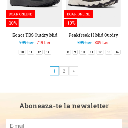
DOAR ONLINE
DOAR ONLINE
-10%
-10%
Konos TRS Outdry Mid
Peakfreak II Mid Outdry
799 Lei
719 Lei
899 Lei
809 Lei
10
11
12
14
8
9
10
11
12
13
14
1
2
>
Aboneaza-te la newsletter