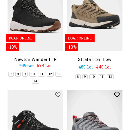
DOAR ONLINE
DOAR ONLINE
-10%
-10%
Newton Wander LTR
Strata Trail Low
749 Lei
674 Lei
489 Lei
440 Lei
7
8
9
10
11
12
13
8
9
10
11
13
14