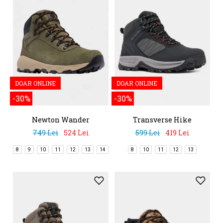
DOAR ONLINE
DOAR ONLINE
-30%
-30%
Newton Wander
Transverse Hike
Waterproof
749 Lei
524 Lei
599 Lei
419 Lei
8
9
10
11
12
13
14
8
10
11
12
13