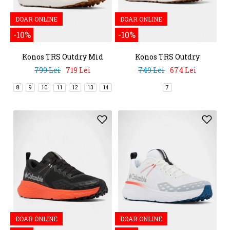
DOAR ONLINE
DOAR ONLINE
-10%
-10%
Konos TRS Outdry Mid
Konos TRS Outdry
799 Lei
719 Lei
749 Lei
674 Lei
8
9
10
11
12
13
14
7
DOAR ONLINE
DOAR ONLINE