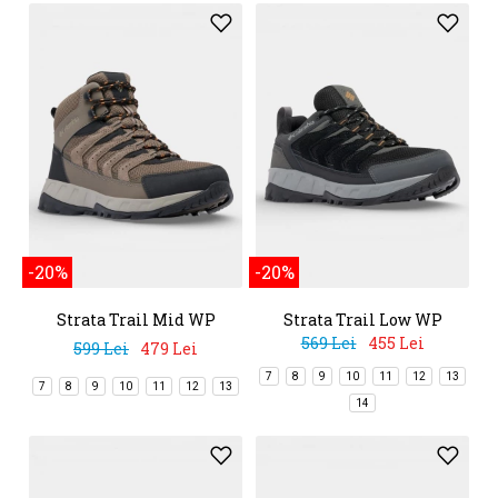
-20%
-20%
Strata Trail Mid WP
Strata Trail Low WP
569 Lei
455 Lei
599 Lei
479 Lei
7
8
9
10
11
12
13
7
8
9
10
11
12
13
14