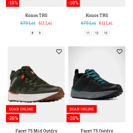
-10%
-10%
Konos TRS
Konos TRS
679 Lei
611 Lei
679 Lei
611 Lei
8
9
11
12
13
DOAR ONLINE
DOAR ONLINE
-20%
-20%
Facet 75 Mid Outdry
Facet 75 Outdry