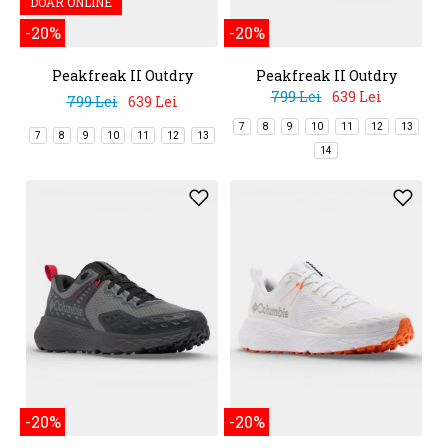
DOAR ONLINE
-20%
-20%
Peakfreak II Outdry
Peakfreak II Outdry
799 Lei
639 Lei
799 Lei
639 Lei
7
8
9
10
11
12
13
7
8
9
10
11
12
13
14
-20%
-20%