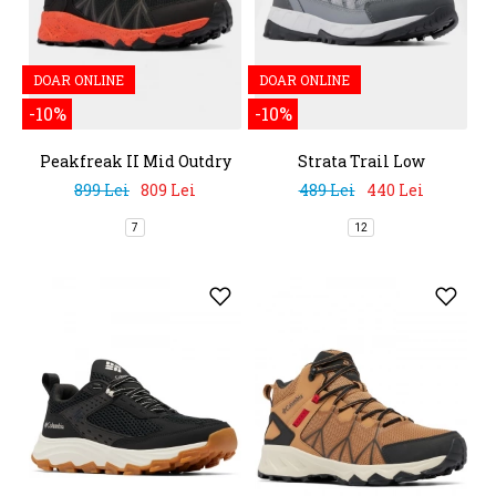
DOAR ONLINE
DOAR ONLINE
-10%
-10%
Peakfreak II Mid Outdry
Strata Trail Low
899 Lei
809 Lei
489 Lei
440 Lei
7
12