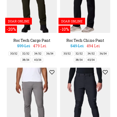
DOAR ONLINE
DOAR ONLINE
-20%
-10%
Roc Tech Cargo Pant
Roc Tech Chino Pant
599 Lei
479 Lei
549 Lei
494 Lei
30/32
32/32
34/32
36/34
30/32
32/32
34/32
36/34
38/34
40/34
38/34
40/34