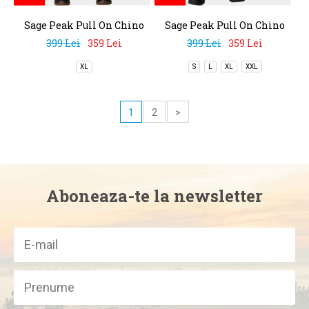
Sage Peak Pull On Chino
Sage Peak Pull On Chino
Pant
Pant
399 Lei
359 Lei
399 Lei
359 Lei
XL
S
L
XL
XXL
1
2
>
Aboneaza-te la newsletter