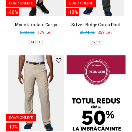
DOAR ONLINE
DOAR ONLINE
-40%
-10%
Mountaindale Cargo
Silver Ridge Cargo Pant
Short
299 Lei
179 Lei
399 Lei
359 Lei
M
L
32/32
DOAR ONLINE
-10%