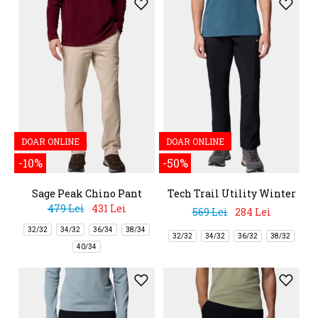
DOAR ONLINE
DOAR ONLINE
-10%
-50%
Sage Peak Chino Pant
Tech Trail Utility Winter
Pant
479 Lei
431 Lei
569 Lei
284 Lei
32/32
34/32
36/34
38/34
32/32
34/32
36/32
38/32
40/34