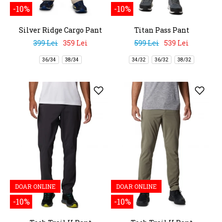
-10%
-10%
Silver Ridge Cargo Pant
Titan Pass Pant
399 Lei
359 Lei
599 Lei
539 Lei
36/34
38/34
34/32
36/32
38/32
DOAR ONLINE
DOAR ONLINE
-10%
-10%