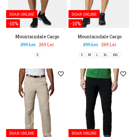
DOAR ONLINE
DOAR ONLINE
-10%
-10%
Mountaindale Cargo
Mountaindale Cargo
Short
Short
299 Lei
269 Lei
299 Lei
269 Lei
S
S
M
L
XL
XXL
DOAR ONLINE
DOAR ONLINE