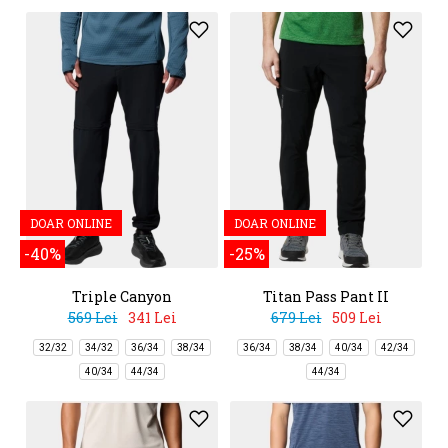
DOAR ONLINE
DOAR ONLINE
-40%
-25%
Triple Canyon
Titan Pass Pant II
Convertible Pant II
569 Lei
341 Lei
679 Lei
509 Lei
32/32
34/32
36/34
38/34
36/34
38/34
40/34
42/34
40/34
44/34
44/34