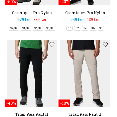
-50%
-20%
Cosmiques Pro Nylon
Cosmiques Pro Nylon
Pant
Short
679 Lei
339 Lei
549 Lei
439 Lei
32/32
34/32
36/32
38/32
30
32
34
36
38
-40%
-40%
Titan Pass Pant II
Titan Pass Pant II