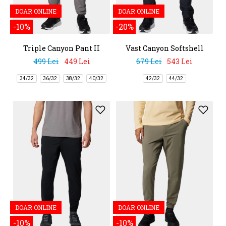
DOAR ONLINE
DOAR ONLINE
-10%
-20%
Triple Canyon Pant II
Vast Canyon Softshell
Pant
499 Lei
449 Lei
679 Lei
543 Lei
34/32
36/32
38/32
40/32
42/32
44/32
DOAR ONLINE
DOAR ONLINE
-10%
-10%