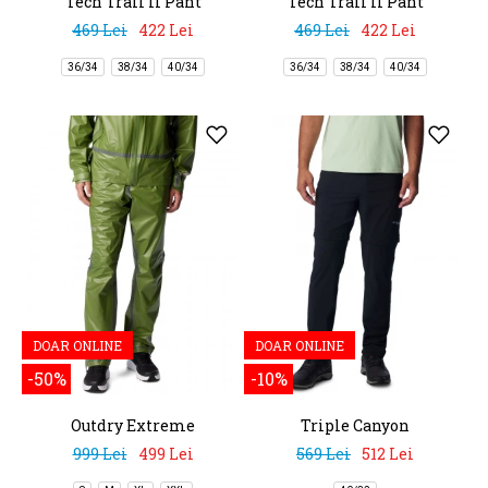
Tech Trail II Pant
Tech Trail II Pant
469 Lei
422 Lei
469 Lei
422 Lei
36/34
38/34
40/34
36/34
38/34
40/34
DOAR ONLINE
DOAR ONLINE
-50%
-10%
Outdry Extreme
Triple Canyon
Wyldwood Rain Pant
Convertible Pant II
999 Lei
499 Lei
569 Lei
512 Lei