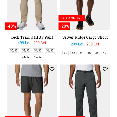
DOAR ONLINE
-40%
-20%
Tech Trail Utility Pant
Silver Ridge Cargo Short
499 Lei
299 Lei
299 Lei
239 Lei
30/32
32/32
34/32
36/32
30
32
34
36
38
40
38/32
40/32