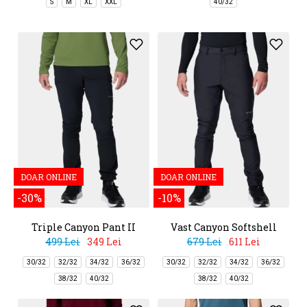
S
M
XL
XXL
40/32
DOAR ONLINE
DOAR ONLINE
-30%
-10%
Triple Canyon Pant II
Vast Canyon Softshell
Pant
499 Lei
349 Lei
679 Lei
611 Lei
30/32
32/32
34/32
36/32
30/32
32/32
34/32
36/32
38/32
40/32
38/32
40/32