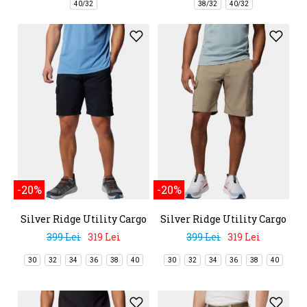
40/32
38/32
40/32
-20%
-20%
Silver Ridge Utility Cargo
Silver Ridge Utility Cargo
Short
Short
399 Lei
319 Lei
399 Lei
319 Lei
30
32
34
36
38
40
30
32
34
36
38
40