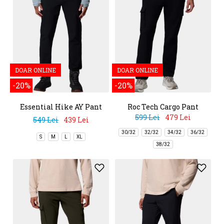
DOAR ONLINE
DOAR ONLINE
-20%
-20%
Essential Hike AY Pant
Roc Tech Cargo Pant
599 Lei
479 Lei
549 Lei
439 Lei
30/32
32/32
34/32
36/32
S
M
L
XL
38/32