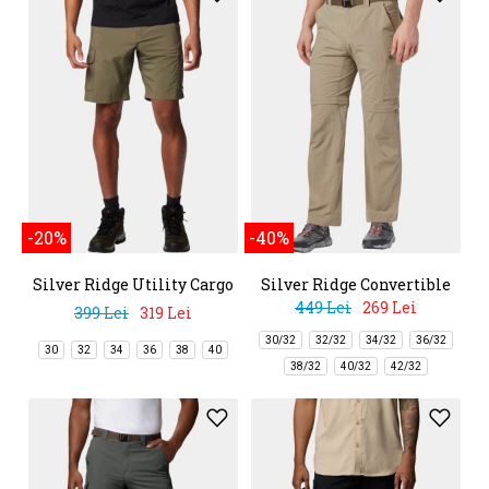
-20%
-40%
Silver Ridge Utility Cargo
Silver Ridge Convertible
Short
Pant
449 Lei
269 Lei
399 Lei
319 Lei
30/32
32/32
34/32
36/32
30
32
34
36
38
40
38/32
40/32
42/32