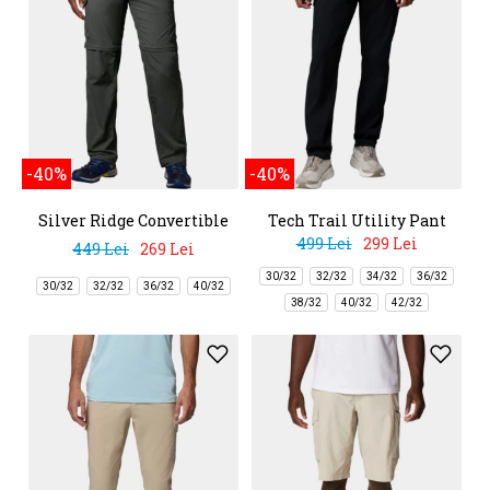
-40%
-40%
Silver Ridge Convertible
Tech Trail Utility Pant
Pant
499 Lei
299 Lei
449 Lei
269 Lei
30/32
32/32
34/32
36/32
30/32
32/32
36/32
40/32
38/32
40/32
42/32