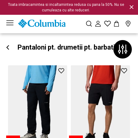
Toata imbracamintea si incaltamintea redusa cu pana la 50%. Nu se
cumuleaza cu alte reduceri.
Pantaloni pt. drumetii pt. barbati