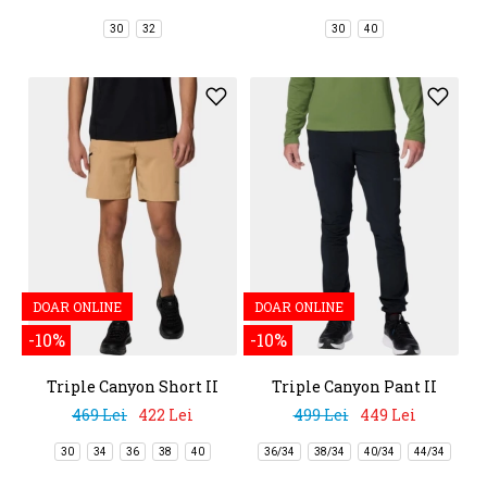
30
32
30
40
DOAR ONLINE
DOAR ONLINE
-10%
-10%
Triple Canyon Short II
Triple Canyon Pant II
469 Lei
422 Lei
499 Lei
449 Lei
30
34
36
38
40
36/34
38/34
40/34
44/34