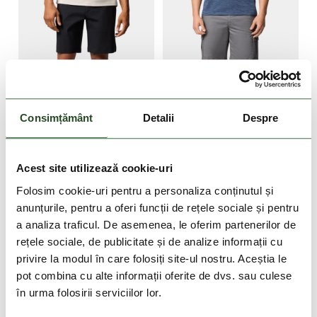
DOAR ONLINE
DOAR ONLINE
Consimțământ
Detalii
Despre
-10%
-10%
Tech Trail Utility Short
Rapid Rivers Cargo Short
Acest site utilizează cookie-uri
399 Lei
359 Lei
299 Lei
269 Lei
Folosim cookie-uri pentru a personaliza conținutul și
anunțurile, pentru a oferi funcții de rețele sociale și pentru
32
38
30
38
40
42
a analiza traficul. De asemenea, le oferim partenerilor de
rețele sociale, de publicitate și de analize informații cu
privire la modul în care folosiți site-ul nostru. Aceștia le
pot combina cu alte informații oferite de dvs. sau culese
în urma folosirii serviciilor lor.