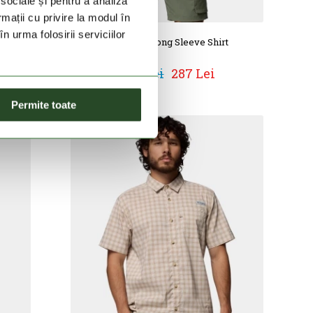
 sociale și pentru a analiza
rmații cu privire la modul în
n urma folosirii serviciilor
rt
Wild Cast Long Sleeve Shirt
479 Lei
287 Lei
Permite toate