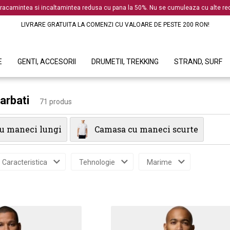
racamintea si incaltamintea redusa cu pana la 50%. Nu se cumuleaza cu alte red
LIVRARE GRATUITA LA COMENZI CU VALOARE DE PESTE 200 RON!
E
GENTI, ACCESORII
DRUMETII, TREKKING
STRAND, SURF
arbati
71 produs
u maneci lungi
Camasa cu maneci scurte
Caracteristica
Tehnologie
Marime