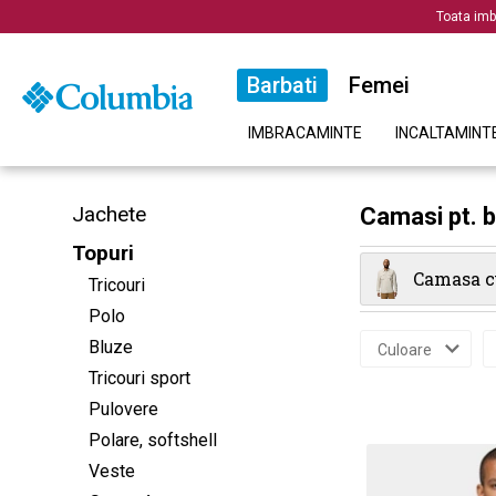
Toata imb
Barbati
Femei
IMBRACAMINTE
INCALTAMINT
Jachete
Camasi pt. b
Topuri
Camasa c
Tricouri
Polo
Bluze
Culoare
Tricouri sport
Pulovere
Polare, softshell
Veste