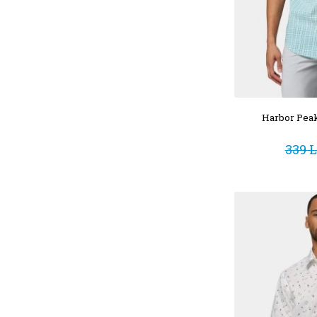
Harbor Peak
339 L