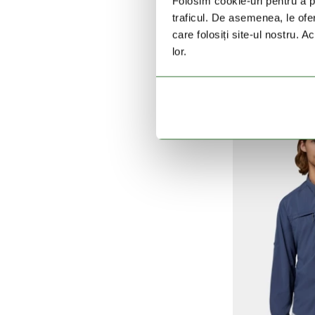
Folosim cookie-uri pentru a pe
traficul. De asemenea, le ofer
care folosiți site-ul nostru. A
Tech Trail Util
lor.
399 L