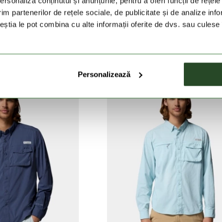
rsonaliza conținutul și anunțurile, pentru a oferi funcții de rețele
im partenerilor de rețele sociale, de publicitate și de analize info
ceștia le pot combina cu alte informații oferite de dvs. sau culese î
ity Printed Woven Short
Rapid Rivers II Short Sleeve Shi
Sleeve
299 Lei
239 Lei
ei
319 Lei
Personalizează