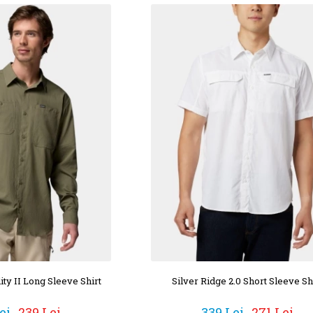
ity II Long Sleeve Shirt
Silver Ridge 2.0 Short Sleeve Sh
ei
239 Lei
339 Lei
271 Lei