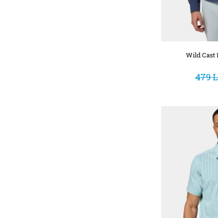
Wild Cast 
479 L