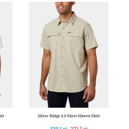
irt
Silver Ridge 2.0 Short Sleeve Shirt
339 Lei
271 Lei