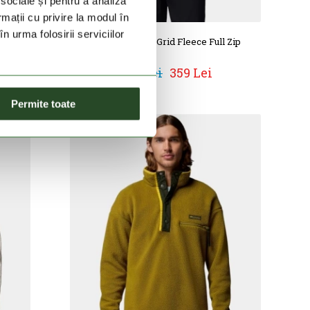
 sociale și pentru a analiza
rmații cu privire la modul în
n urma folosirii serviciilor
Zip
Essential Hike Grid Fleece Full Zip
449 Lei
359 Lei
Permite toate