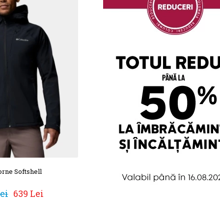
orne Softshell
ei
639 Lei