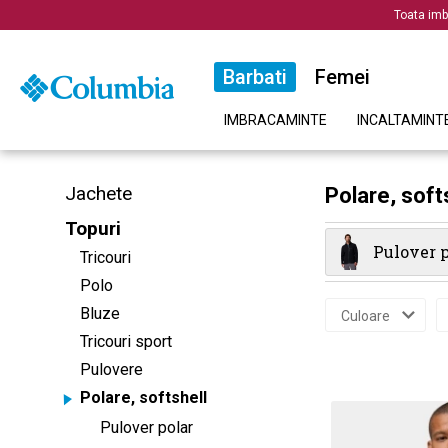
Toata imb
Barbati
Femei
IMBRACAMINTE
INCALTAMINT
Jachete
Polare, softs
Topuri
Pulover p
Tricouri
Polo
Bluze
Culoare
Tricouri sport
Pulovere
Polare, softshell
Pulover polar