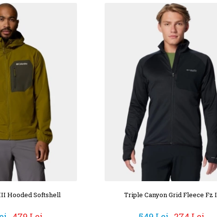
III Hooded Softshell
Triple Canyon Grid Fleece Fz I
ei
479 Lei
549 Lei
274 Lei