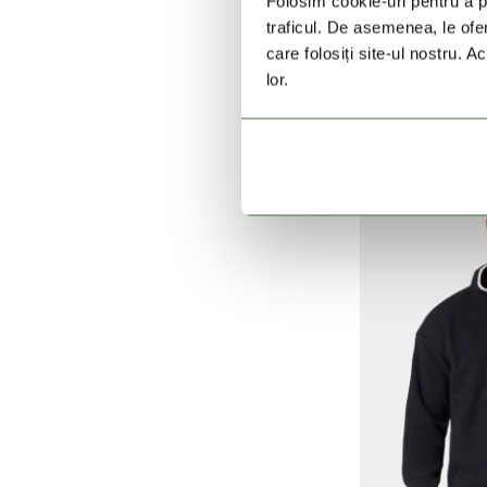
Folosim cookie-uri pentru a pe
traficul. De asemenea, le ofer
care folosiți site-ul nostru. A
Essential Hike
lor.
449 L