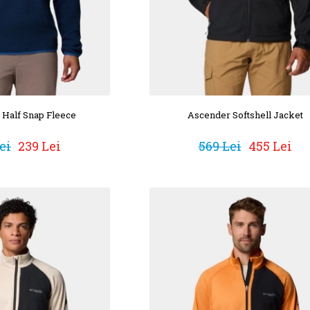
I Half Snap Fleece
Ascender Softshell Jacket
ei
239 Lei
569 Lei
455 Lei