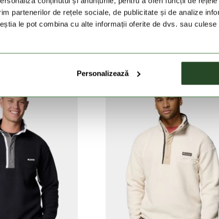
rsonaliza conținutul și anunțurile, pentru a oferi funcții de rețele
im partenerilor de rețele sociale, de publicitate și de analize info
ceștia le pot combina cu alte informații oferite de dvs. sau culese î
 Grid Fleece Full Zip
Essential Hike Grid Fleece Full 
ei
359 Lei
449 Lei
359 Lei
Personalizează