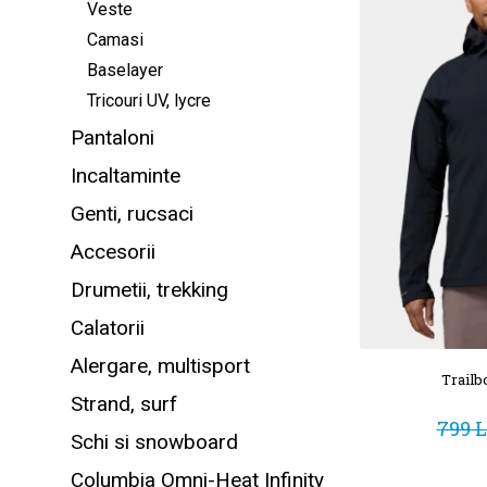
Veste
Camasi
Baselayer
Tricouri UV, lycre
Pantaloni
Incaltaminte
Genti, rucsaci
Accesorii
Drumetii, trekking
Calatorii
Alergare, multisport
Trailb
Strand, surf
799 L
Schi si snowboard
Columbia Omni-Heat Infinity