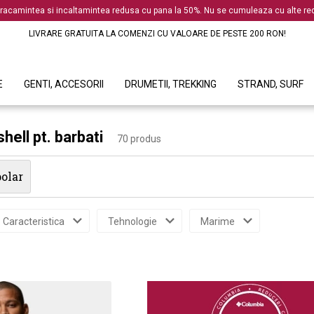
racamintea si incaltamintea redusa cu pana la 50%. Nu se cumuleaza cu alte red
LIVRARE GRATUITA LA COMENZI CU VALOARE DE PESTE 200 RON!
E
GENTI, ACCESORII
DRUMETII, TREKKING
STRAND, SURF
hell pt. barbati
70 produs
olar
Caracteristica
Tehnologie
Marime