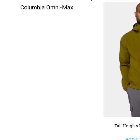
Columbia Omni-Max
Tall Heights 
599 L