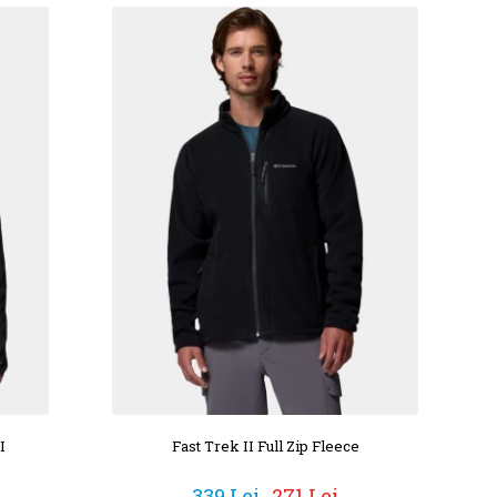
I
Fast Trek II Full Zip Fleece
339 Lei
271 Lei