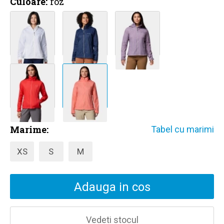
Culoare:
roz
Marime:
Tabel cu marimi
XS
S
M
Adauga in cos
Vedeti stocul