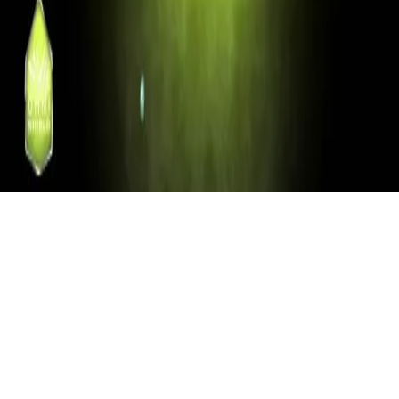
Omni-Shield
Repelent de apa si pete