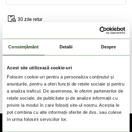
30 zile retur
livrare in 2-3 zile lucratoare
Livrare gratuita la comenzi cu valoare de peste
Consimțământ
Detalii
Despre
200 Lei
Acest site utilizează cookie-uri
DESCRIEREA PRODUSULUI
Folosim cookie-uri pentru a personaliza conținutul și
anunțurile, pentru a oferi funcții de rețele sociale și pentru
DETALII PRODUS
a analiza traficul. De asemenea, le oferim partenerilor de
rețele sociale, de publicitate și de analize informații cu
TEHNOLOGII
privire la modul în care folosiți site-ul nostru. Aceștia le
pot combina cu alte informații oferite de dvs. sau culese
în urma folosirii serviciilor lor.