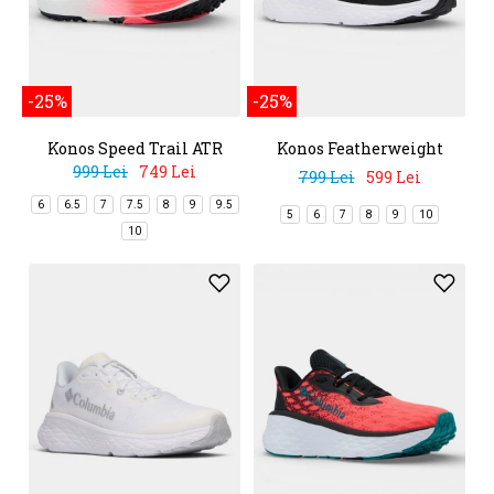
-25%
-25%
Konos Speed Trail ATR
Konos Featherweight
WMNS
999 Lei
749 Lei
799 Lei
599 Lei
6
6.5
7
7.5
8
9
9.5
5
6
7
8
9
10
10