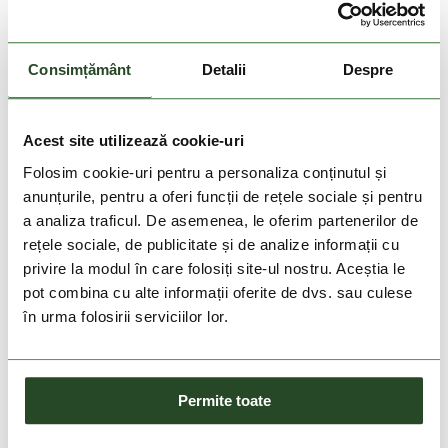
Konos Trillium ATR
949 Lei
712 Lei
Consimțământ
Detalii
Despre
5
6
7
8
9
10
Acest site utilizează cookie-uri
Folosim cookie-uri pentru a personaliza conținutul și
anunțurile, pentru a oferi funcții de rețele sociale și pentru
a analiza traficul. De asemenea, le oferim partenerilor de
rețele sociale, de publicitate și de analize informații cu
privire la modul în care folosiți site-ul nostru. Aceștia le
pot combina cu alte informații oferite de dvs. sau culese
în urma folosirii serviciilor lor.
DOAR ONLINE
-10%
-24%
Permite toate
Montrail Trinity FKT
Konos Elevate
799 Lei
719 Lei
949 Lei
712 Lei