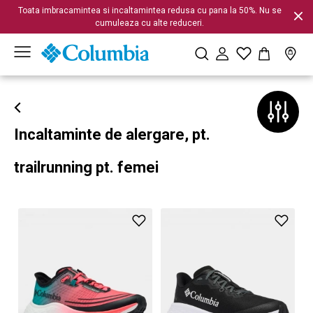
Toata imbracamintea si incaltamintea redusa cu pana la 50%. Nu se
cumuleaza cu alte reduceri.
Incaltaminte de alergare, pt.
trailrunning pt. femei