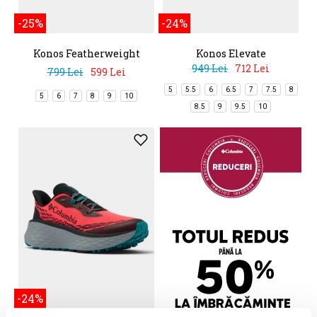
-25%
-24%
Konos Featherweight
Konos Elevate
949 Lei
712 Lei
799 Lei
599 Lei
5
5.5
6
6.5
7
7.5
8
5
6
7
8
9
10
8.5
9
9.5
10
-24%