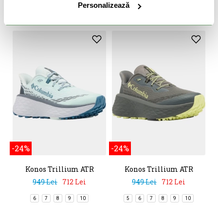
Personalizează
5
6
7
10
6
7
8
9
10
-24%
-24%
Konos Trillium ATR
Konos Trillium ATR
949 Lei
712 Lei
949 Lei
712 Lei
6
7
8
9
10
5
6
7
8
9
10