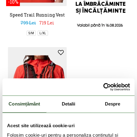
-10%
Speed Trail Running Vest
799 Lei
719 Lei
S/M
L/XL
Consimțământ
Detalii
Despre
-10%
Acest site utilizează cookie-uri
Speed Trail Running Vest
Folosim cookie-uri pentru a personaliza conținutul și