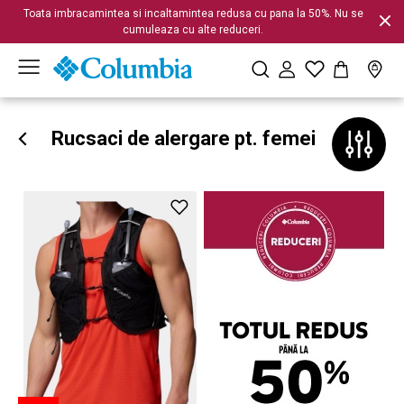
Toata imbracamintea si incaltamintea redusa cu pana la 50%. Nu se
cumuleaza cu alte reduceri.
Rucsaci de alergare pt. femei