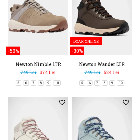
DOAR ONLINE
-50%
-30%
Newton Nimble LTR
Newton Wander LTR
749 Lei
374 Lei
749 Lei
524 Lei
5
6
7
8
9
10
5
6
7
8
9
10