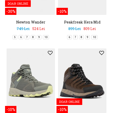
DOAR ONLINE
-30%
-10%
Newton Wander
Peakfreak Hera Mid
Outdry
749 Lei
524 Lei
899 Lei
809 Lei
5
6
7
8
9
10
6
7
8
9
10
DOAR ONLINE
-10%
-10%