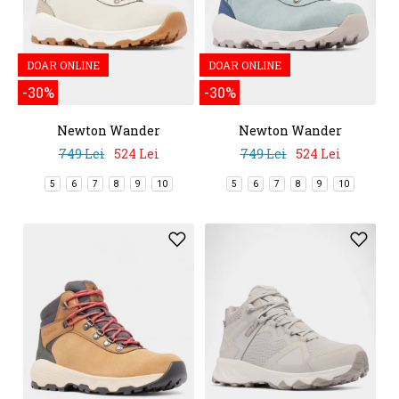
DOAR ONLINE
DOAR ONLINE
-30%
-30%
Newton Wander
Newton Wander
749 Lei
524 Lei
749 Lei
524 Lei
5
6
7
8
9
10
5
6
7
8
9
10