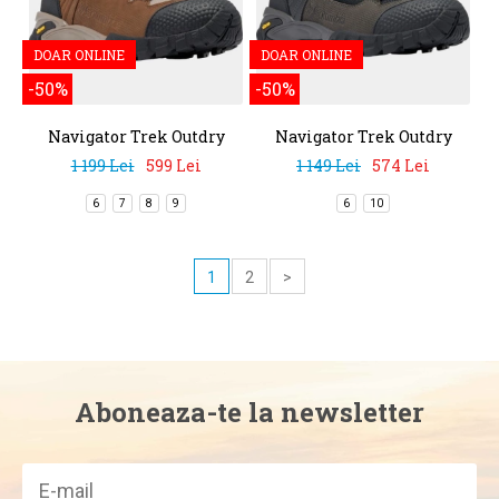
DOAR ONLINE
DOAR ONLINE
-50%
-50%
Navigator Trek Outdry
Navigator Trek Outdry
LTR
1 199 Lei
599 Lei
1 149 Lei
574 Lei
6
7
8
9
6
10
1
2
>
Aboneaza-te la newsletter