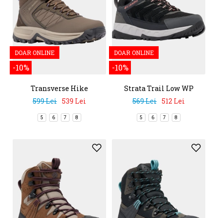
DOAR ONLINE
DOAR ONLINE
-10%
-10%
Transverse Hike
Strata Trail Low WP
Waterproof
599 Lei
539 Lei
569 Lei
512 Lei
5
6
7
8
5
6
7
8