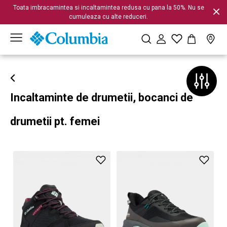
Toata imbracamintea si incaltamintea redusa cu pana la 50%. Nu se
cumuleaza cu alte reduceri.
Incaltaminte de drumetii, bocanci de
drumetii pt. femei