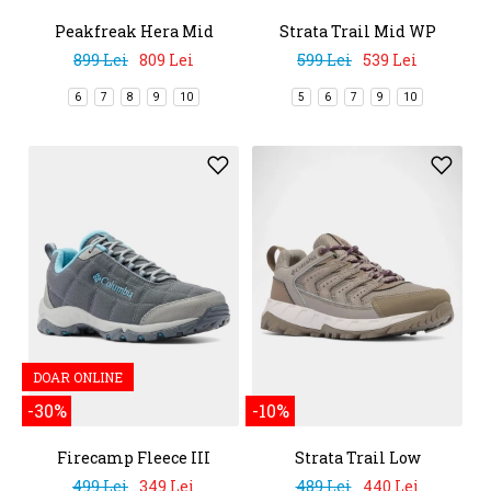
Peakfreak Hera Mid
Strata Trail Mid WP
Outdry
899 Lei
809 Lei
599 Lei
539 Lei
6
7
8
9
10
5
6
7
9
10
DOAR ONLINE
-30%
-10%
Firecamp Fleece III
Strata Trail Low
499 Lei
349 Lei
489 Lei
440 Lei