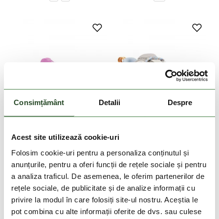
Consimțământ
Detalii
Despre
DOAR ONLINE
DOAR ONLINE
-10%
-10%
Acest site utilizează cookie-uri
Folosim cookie-uri pentru a personaliza conținutul și
Peakfreak Hera Outdry
Novo Trail
anunțurile, pentru a oferi funcții de rețele sociale și pentru
739 Lei
665 Lei
569 Lei
512 Lei
a analiza traficul. De asemenea, le oferim partenerilor de
rețele sociale, de publicitate și de analize informații cu
6
7
8
9
6
7
8
9
10
privire la modul în care folosiți site-ul nostru. Aceștia le
pot combina cu alte informații oferite de dvs. sau culese