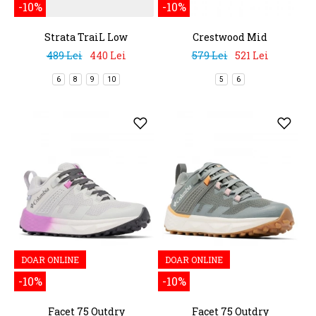
-10%
-10%
Strata TraiL Low
Crestwood Mid
Waterproof
489 Lei
440 Lei
579 Lei
521 Lei
6
8
9
10
5
6
DOAR ONLINE
DOAR ONLINE
-10%
-10%
Facet 75 Outdry
Facet 75 Outdry