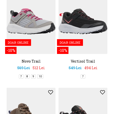
DOAR ONLINE
DOAR ONLINE
-10%
-10%
Novo Trail
Vertisol Trail
569 Lei
512 Lei
549 Lei
494 Lei
7
8
9
10
7