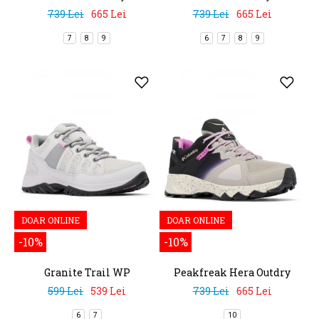
739 Lei
665 Lei
739 Lei
665 Lei
7
8
9
6
7
8
9
DOAR ONLINE
DOAR ONLINE
-10%
-10%
Granite Trail WP
Peakfreak Hera Outdry
599 Lei
539 Lei
739 Lei
665 Lei
6
7
10