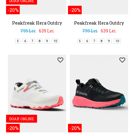
DOAR ONLINE
-20%
-20%
Peakfreak Hera Outdry
Peakfreak Hera Outdry
799 Lei
639 Lei
799 Lei
639 Lei
5
6
7
8
9
10
5
6
7
8
9
10
DOAR ONLINE
-20%
-20%