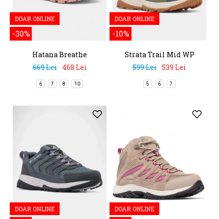
DOAR ONLINE
DOAR ONLINE
-30%
-10%
Hatana Breathe
Strata Trail Mid WP
669 Lei
468 Lei
599 Lei
539 Lei
6
7
8
10
5
6
7
DOAR ONLINE
DOAR ONLINE