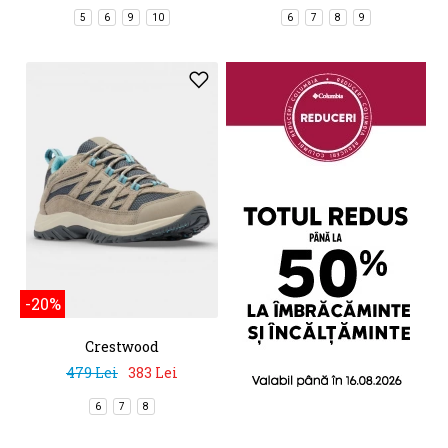
5
6
9
10
6
7
8
9
-20%
Crestwood
479 Lei
383 Lei
6
7
8