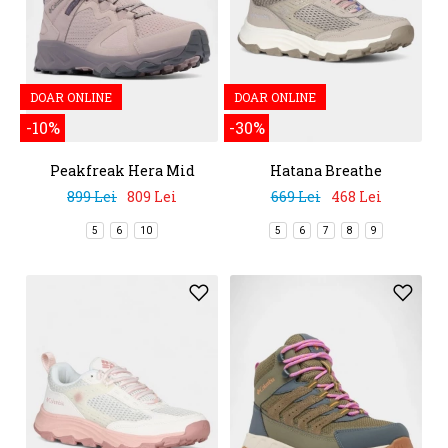
DOAR ONLINE
DOAR ONLINE
-10%
-30%
Peakfreak Hera Mid
Hatana Breathe
Outdry
899 Lei
809 Lei
669 Lei
468 Lei
5
6
10
5
6
7
8
9