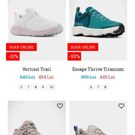
DOAR ONLINE
DOAR ONLINE
-10%
-50%
Vertisol Trail
Escape Thrive Titanium
549 Lei
494 Lei
899 Lei
449 Lei
5
7
8
9
10
6
7
8