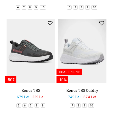
6
7
8
9
10
6
7
8
9
10
DOAR ONLINE
-50%
-10%
Konos TRS
Konos TRS Outdry
679 Lei
339 Lei
749 Lei
674 Lei
5
6
7
8
9
7
8
9
10