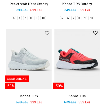
Peakfreak Hera Outdry
Konos TRS Outdry
799 Lei
639 Lei
749 Lei
599 Lei
5
6
7
8
9
10
5
6
7
8
9
10
DOAR ONLINE
-50%
-50%
Konos TRS
Konos TRS
679 Lei
339 Lei
679 Lei
339 Lei