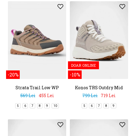
DOAR ONLINE
-20%
-10%
Strata Trail Low WP
Konos TRS Outdry Mid
569 Lei
455 Lei
799 Lei
719 Lei
5
6
7
8
9
10
5
6
7
8
9