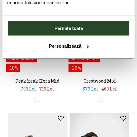
în urma folosirii serviciilor lor.
Permite toate
Personalizează
DOAR ONLINE
DOAR ONLINE
-10%
-20%
Peakfreak Hera Mid
Crestwood Mid
Outdry
Waterproof
799 Lei
719 Lei
579 Lei
463 Lei
6
5