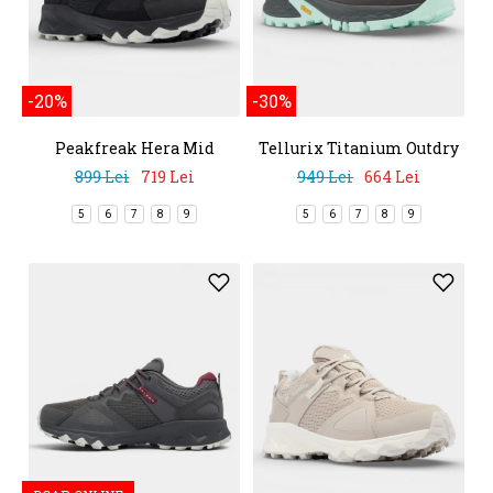
-20%
-30%
Peakfreak Hera Mid
Tellurix Titanium Outdry
Outdry
899 Lei
719 Lei
949 Lei
664 Lei
5
6
7
8
9
5
6
7
8
9