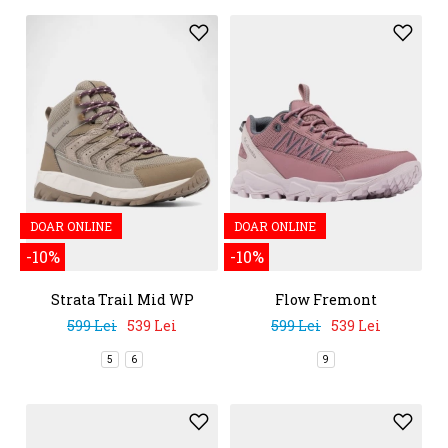
DOAR ONLINE
DOAR ONLINE
-10%
-10%
Strata Trail Mid WP
Flow Fremont
599 Lei
539 Lei
599 Lei
539 Lei
5
6
9