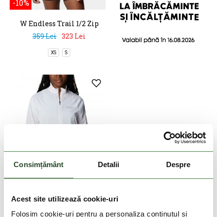
-10%
W Endless Trail 1/2 Zip
Mesh Long Sleev
359 Lei
323 Lei
XS
S
Consimțământ
Detalii
Despre
DOAR ONLINE
-50%
Acest site utilizează cookie-uri
W Endless Trail Wind
Folosim cookie-uri pentru a personaliza conținutul și