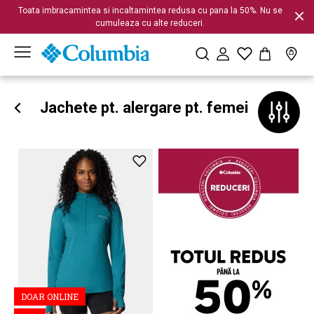
Toata imbracamintea si incaltamintea redusa cu pana la 50%. Nu se
cumuleaza cu alte reduceri.
Jachete pt. alergare pt. femei
DOAR ONLINE