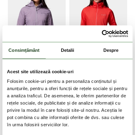
DOAR ONLINE
Consimțământ
Detalii
Despre
-50%
-50%
Switchback IV Jacket
Switchback IV Jacket
Acest site utilizează cookie-uri
399 Lei
199 Lei
399 Lei
199 Lei
Folosim cookie-uri pentru a personaliza conținutul și
anunțurile, pentru a oferi funcții de rețele sociale și pentru
XS
S
M
XL
XS
S
M
L
a analiza traficul. De asemenea, le oferim partenerilor de
rețele sociale, de publicitate și de analize informații cu
privire la modul în care folosiți site-ul nostru. Aceștia le
pot combina cu alte informații oferite de dvs. sau culese
în urma folosirii serviciilor lor.