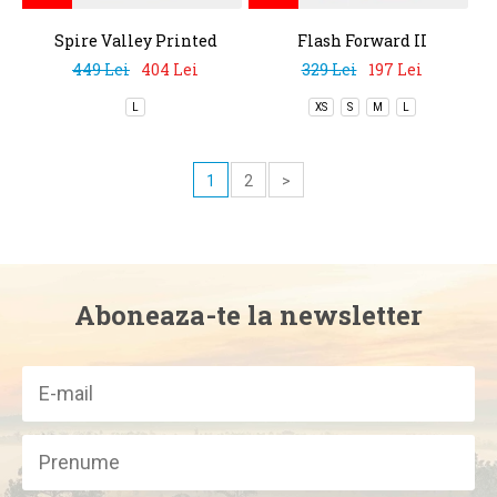
Spire Valley Printed
Flash Forward II
Windbreaker
Windbreaker
449 Lei
404 Lei
329 Lei
197 Lei
L
XS
S
M
L
1
2
>
Aboneaza-te la newsletter