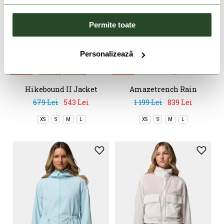
Permite toate
Personalizează
-20%
-30%
Hikebound II Jacket
Amazetrench Rain
Jacket
679 Lei
543 Lei
1 199 Lei
839 Lei
XS
S
M
L
XS
S
M
L