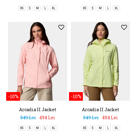
XS
S
M
L
XL
XS
S
M
L
XL
-10%
-10%
Arcadia II Jacket
Arcadia II Jacket
549 Lei
494 Lei
549 Lei
494 Lei
XS
S
M
L
XL
XS
S
M
L
XL