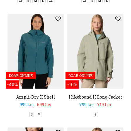
XS
S
M
L
XL
XS
S
M
L
DOAR ONLINE
DOAR ONLINE
-40%
-10%
Ampli-Dry II Shell
Hikebound II Long Jacket
999 Lei
599 Lei
799 Lei
719 Lei
S
M
S