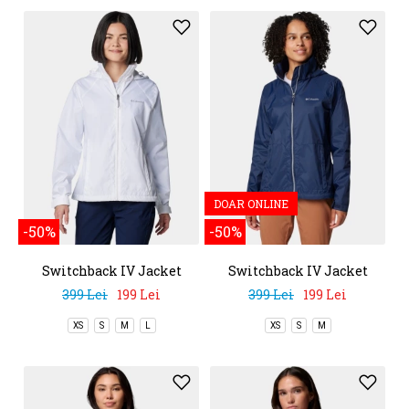
DOAR ONLINE
-50%
-50%
Switchback IV Jacket
Switchback IV Jacket
399 Lei
199 Lei
399 Lei
199 Lei
XS
S
M
L
XS
S
M