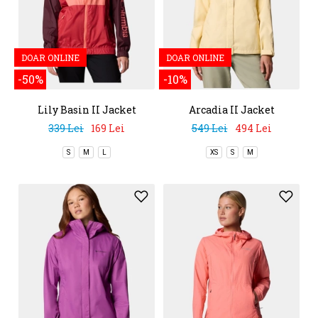
DOAR ONLINE
DOAR ONLINE
-50%
-10%
Lily Basin II Jacket
Arcadia II Jacket
339 Lei
169 Lei
549 Lei
494 Lei
S
M
L
XS
S
M