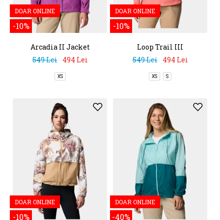
DOAR ONLINE
DOAR ONLINE
-10%
-10%
Arcadia II Jacket
Loop Trail III
Windbreaker
549 Lei
494 Lei
549 Lei
494 Lei
XS
XS
S
DOAR ONLINE
DOAR ONLINE
-10%
-40%