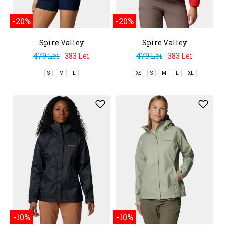
-20%
-20%
Spire Valley
Spire Valley
Windbreaker
Windbreaker
479 Lei
383 Lei
479 Lei
383 Lei
S
M
L
XS
S
M
L
XL
-10%
-10%