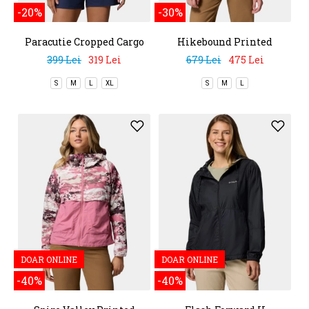
-20%
-30%
Paracutie Cropped Cargo
Hikebound Printed
Windbreaker
Jacket
399 Lei
319 Lei
679 Lei
475 Lei
S
M
L
XL
S
M
L
DOAR ONLINE
DOAR ONLINE
-40%
-40%