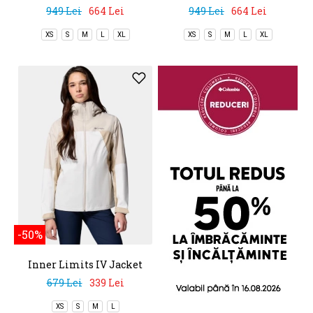
949 Lei
664 Lei
949 Lei
664 Lei
XS
S
M
L
XL
XS
S
M
L
XL
-50%
Inner Limits IV Jacket
679 Lei
339 Lei
XS
S
M
L