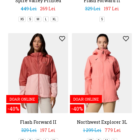
Spire Valley Printed
Flash Forward II
Windbreaker
Windbreaker
449 Lei
269 Lei
329 Lei
197 Lei
XS
S
M
L
XL
S
DOAR ONLINE
DOAR ONLINE
-40%
-40%
Flash Forward II
Northwest Explorer 3L
Windbreaker
Shell
329 Lei
197 Lei
1 299 Lei
779 Lei