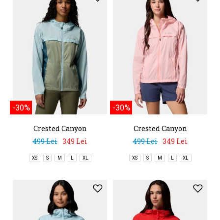
-30%
-30%
Crested Canyon
Crested Canyon
Windbreaker
Windbreaker
499 Lei
349 Lei
499 Lei
349 Lei
XS
S
M
L
XL
XS
S
M
L
XL