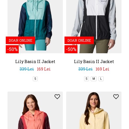
DOAR ONLINE
DOAR ONLINE
-50%
-50%
Lily Basin II Jacket
Lily Basin II Jacket
339 Lei
169 Lei
339 Lei
169 Lei
S
S
M
L