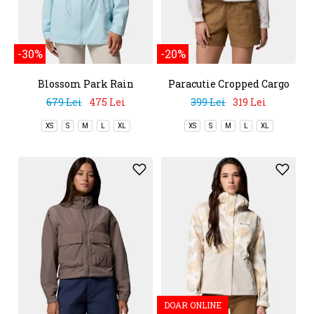
-30%
-20%
Blossom Park Rain
Paracutie Cropped Cargo
Jacket
Windbreaker
679 Lei
475 Lei
399 Lei
319 Lei
XS
S
M
L
XL
XS
S
M
L
XL
DOAR ONLINE