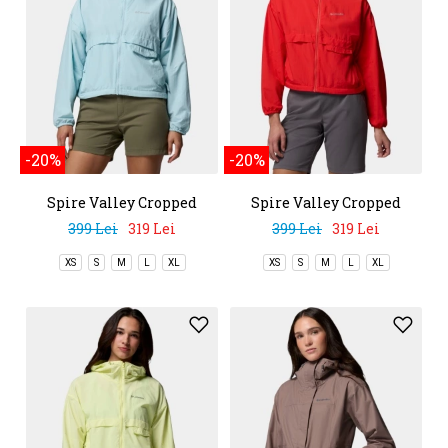
-20%
-20%
Spire Valley Cropped
Spire Valley Cropped
Windbreaker
Windbreaker
399 Lei
319 Lei
399 Lei
319 Lei
XS
S
M
L
XL
XS
S
M
L
XL