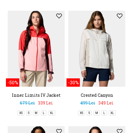
-50%
-30%
Inner Limits IV Jacket
Crested Canyon
Windbreaker
679 Lei
339 Lei
499 Lei
349 Lei
XS
S
M
L
XL
XS
S
M
L
XL