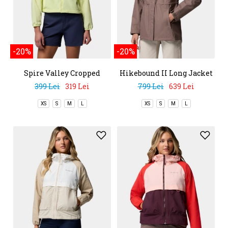
-20%
-20%
Spire Valley Cropped
Hikebound II Long Jacket
Windbreaker
399 Lei
319 Lei
799 Lei
639 Lei
XS
S
M
L
XS
S
M
L