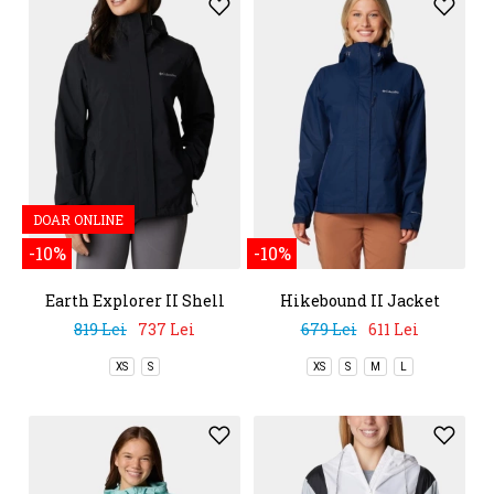
DOAR ONLINE
-10%
-10%
Earth Explorer II Shell
Hikebound II Jacket
819 Lei
737 Lei
679 Lei
611 Lei
XS
S
XS
S
M
L