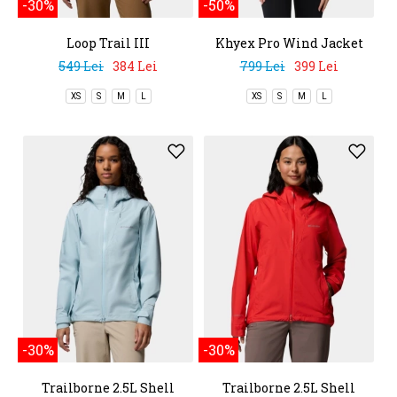
-30%
-50%
Loop Trail III
Khyex Pro Wind Jacket
Windbreaker
549 Lei
384 Lei
799 Lei
399 Lei
XS
S
M
L
XS
S
M
L
-30%
-30%
Trailborne 2.5L Shell
Trailborne 2.5L Shell