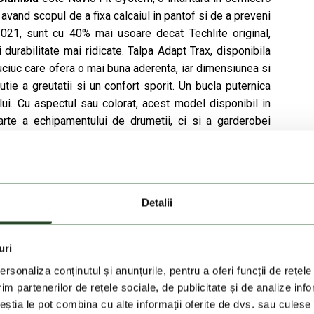
 avand scopul de a fixa calcaiul in pantof si de a preveni
 2021, sunt cu 40% mai usoare decat Techlite original,
i durabilitate mai ridicate. Talpa Adapt Trax, disponibila
uciuc care ofera o mai buna aderenta, iar dimensiunea si
ie a greutatii si un confort sporit. Un bucla puternica
ului. Cu aspectul sau colorat, acest model disponibil in
arte a echipamentului de drumetii, ci si a garderobei
Detalii
uri
rsonaliza conținutul și anunțurile, pentru a oferi funcții de rețele
im partenerilor de rețele sociale, de publicitate și de analize info
ceștia le pot combina cu alte informații oferite de dvs. sau culese î