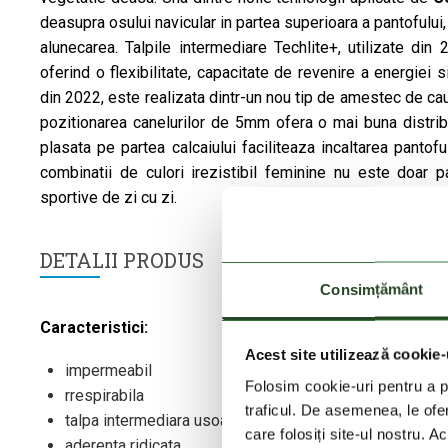
deasupra osului navicular in partea superioara a pantofului,
alunecarea. Talpile intermediare Techlite+, utilizate din
oferind o flexibilitate, capacitate de revenire a energiei s
din 2022, este realizata dintr-un nou tip de amestec de ca
pozitionarea canelurilor de 5mm ofera o mai buna distribut
plasata pe partea calcaiului faciliteaza incaltarea pantof
combinatii de culori irezistibil feminine nu este doar p
sportive de zi cu zi.
DETALII PRODUS
Consimțământ
Caracteristici:
Acest site utilizează cookie-
impermeabil
Folosim cookie-uri pentru a pe
rrespirabila
traficul. De asemenea, le ofer
talpa intermediara usoara
care folosiți site-ul nostru. A
aderenta ridicata