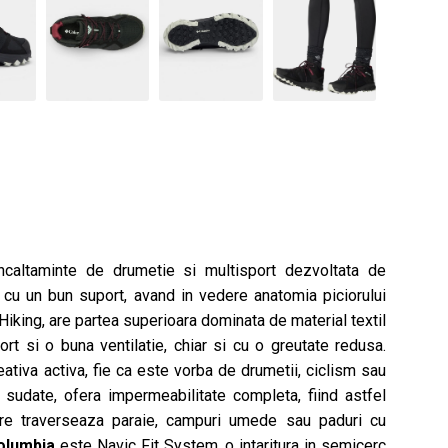
ncaltaminte de drumetie si multisport dezvoltata de
 cu un bun suport, avand in vedere anatomia piciorului
 Hiking, are partea superioara dominata de material textil
uport si o buna ventilatie, chiar si cu o greutate redusa.
tiva activa, fie ca este vorba de drumetii, ciclism sau
r sudate, ofera impermeabilitate completa, fiind astfel
care traverseaza paraie, campuri umede sau paduri cu
olumbia
este Navic Fit System, o intaritura in semicerc