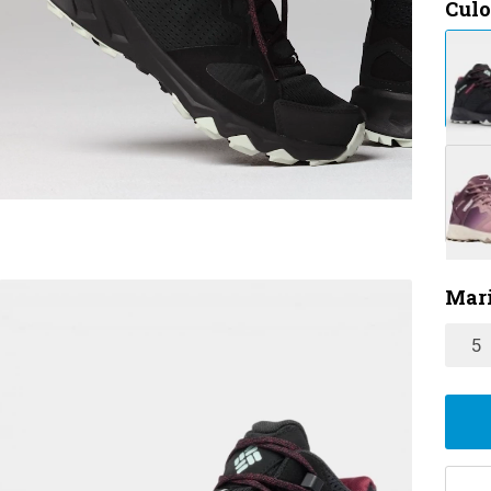
Culo
Mari
5