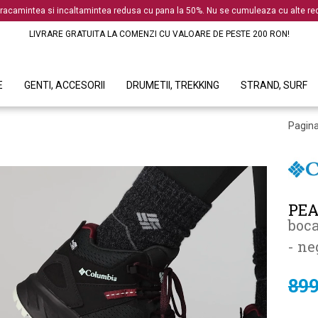
racamintea si incaltamintea redusa cu pana la 50%. Nu se cumuleaza cu alte red
LIVRARE GRATUITA LA COMENZI CU VALOARE DE PESTE 200 RON!
E
GENTI, ACCESORII
DRUMETII, TREKKING
STRAND, SURF
Pagina
PEA
boca
- ne
899