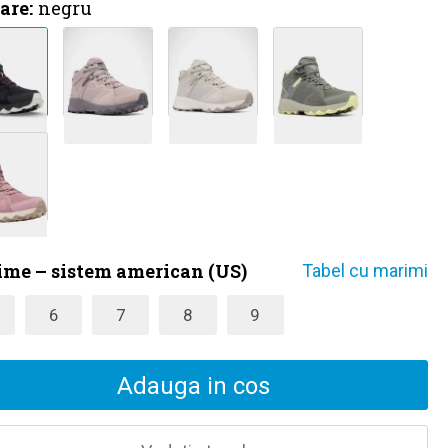
are:
negru
me – sistem american (US)
Tabel cu marimi
6
7
8
9
Adauga in cos