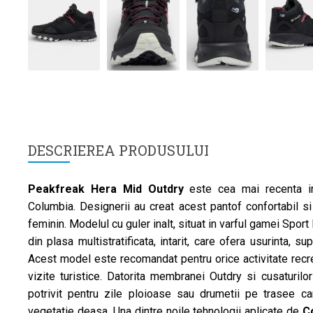
DESCRIEREA PRODUSULUI
Peakfreak Hera Mid Outdry
este cea mai recenta i
Columbia. Designerii au creat acest pantof confortabil si
feminin. Modelul cu guler inalt, situat in varful gamei Sport
din plasa multistratificata, intarit, care ofera usurinta, s
Acest model este recomandat pentru orice activitate recrea
vizite turistice. Datorita membranei Outdry si cusaturilo
potrivit pentru zile ploioase sau drumetii pe trasee 
vegetatie deasa. Una dintre noile tehnologii aplicate de
C