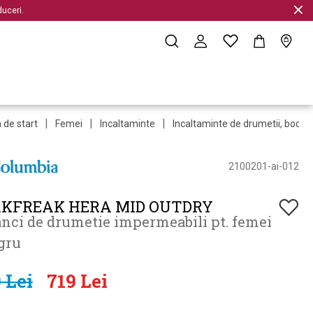
uceri.
|
|
|
 de start
Femei
Incaltaminte
Incaltaminte de drumetii, bocan
2100201-ai-012
KFREAK HERA MID OUTDRY
nci de drumetie impermeabili pt. femei
gru
 Lei
719 Lei