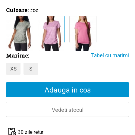
Culoare:
roz
Marime:
Tabel cu marimi
XS
S
Adauga in cos
Vedeti stocul
30 zile retur