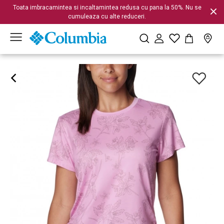
Toata imbracamintea si incaltamintea redusa cu pana la 50%. Nu se
cumuleaza cu alte reduceri.