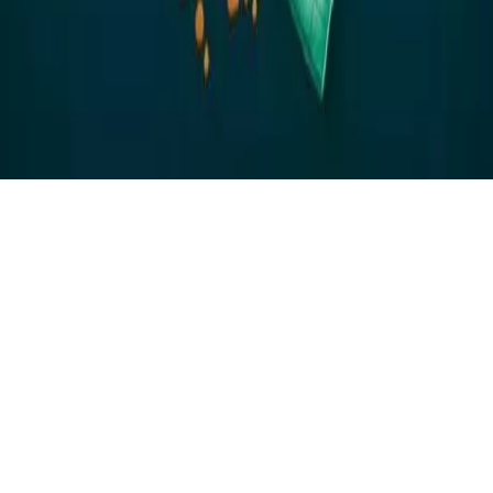
Omni-Wick
Absorbtie de performanta
Tehnologia noastra imbunatatita de absorbtie indeparteaza
umezeala de pe piele si o disperseaza pe suprafata tesaturii
pentru o evaporare rapida, ceea ce va ajuta sa ramaneti uscatsi
confortabilin timp ce sunteti activin aer liber.