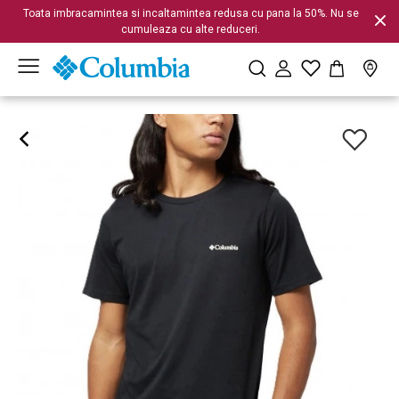
Toata imbracamintea si incaltamintea redusa cu pana la 50%. Nu se
cumuleaza cu alte reduceri.