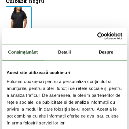
Culoare:
negru
Marime:
Tabel cu marimi
Consimțământ
Detalii
Despre
S
M
L
Acest site utilizează cookie-uri
Adauga in cos
Folosim cookie-uri pentru a personaliza conținutul și
anunțurile, pentru a oferi funcții de rețele sociale și pentru
a analiza traficul. De asemenea, le oferim partenerilor de
Vedeti stocul
rețele sociale, de publicitate și de analize informații cu
privire la modul în care folosiți site-ul nostru. Aceștia le
pot combina cu alte informații oferite de dvs. sau culese
30 zile retur
în urma folosirii serviciilor lor.