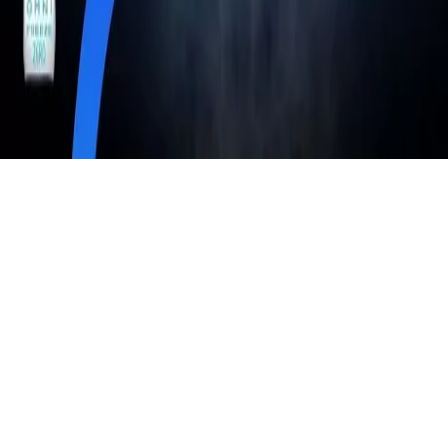
Omni-Freeze Zero
Ajutand oamenii caldurosi sa se raceasca
Inelele albastre reactioneaza cu transpiratia pentru a scadea
temperatura tesaturii, astfel incat sa te simti mai rece.