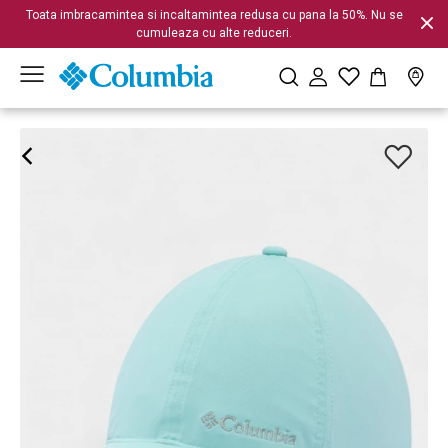
Toata imbracamintea si incaltamintea redusa cu pana la 50%. Nu se
cumuleaza cu alte reduceri.