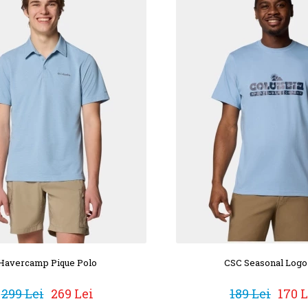
Havercamp Pique Polo
CSC Seasonal Logo
299 Lei
269 Lei
189 Lei
170 L