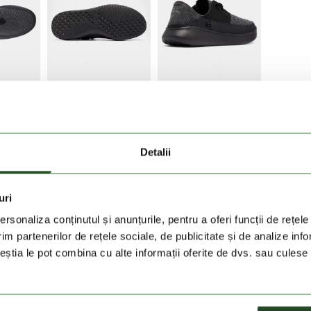
Detalii
ntru oricine cauta un pantof de vara cu siret, usor, bine
uri
superioara subtire din plasa de la
Columbia
isi arata cel
rsonaliza conținutul și anunțurile, pentru a oferi funcții de rețele
greutatea totala de numai 198 de grame este aproape
im partenerilor de rețele sociale, de publicitate și de analize info
a mai lata pentru o incaltare usoara si rapida, designul
ceștia le pot combina cu alte informații oferite de dvs. sau culese î
ntofului. Omni Grip LT este una dintre cele mai recente
 redusa, absorbtie buna a terenului denivelat si suport
 cauciuc separate, Omni Grip LT are un design al talpii
e din cauciuc: nu lasa urme si este canelata pentru a oferi