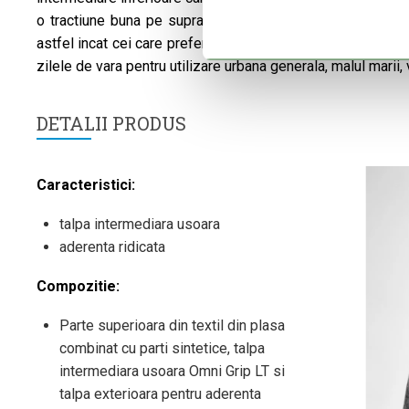
o tractiune buna pe suprafete umede. Calcaiul pantofilor
astfel incat cei care prefera un plus de confort il pot purt
zilele de vara pentru utilizare urbana generala, malul marii, 
DETALII PRODUS
Caracteristici:
talpa intermediara usoara
aderenta ridicata
Compozitie:
Parte superioara din textil din plasa
combinat cu parti sintetice, talpa
intermediara usoara Omni Grip LT si
talpa exterioara pentru aderenta