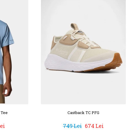
 Tee
Castback TC PFG
ei
749 Lei
674 Lei