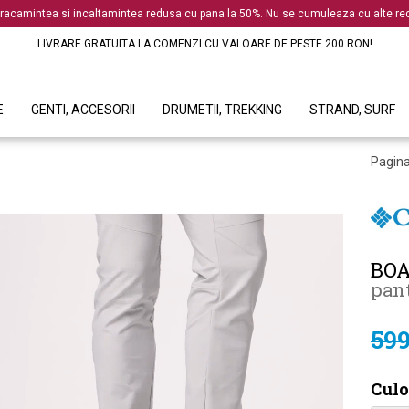
racamintea si incaltamintea redusa cu pana la 50%. Nu se cumuleaza cu alte red
LIVRARE GRATUITA LA COMENZI CU VALOARE DE PESTE 200 RON!
E
GENTI, ACCESORII
DRUMETII, TREKKING
STRAND, SURF
Pagina
BOA
pant
599
Culo