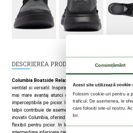
DESCRIEREA PRODUSULUI
Consimțământ
Columbia
Boatside Relaxed PFG
este solutia suprema pe
Acest site utilizează cookie-
ventilat si versatil. Inspirata de lumea navigatiei, partea 
Folosim cookie-uri pentru a pe
mai mare avantaj atunci cand este purtata, deoarece 
traficul. De asemenea, le ofer
imperceptibila pe picior. In plus, fata de partea superioar
care folosiți site-ul nostru. A
talpii contribuie de asemenea foarte mult la confortul pa
lor.
inovatii Columbia, oferind confort exceptional cu greutate
flexibil pentru picior. In locul unei talpi exterioare din
intermediare inferioare care preia functiile talpii exterioar