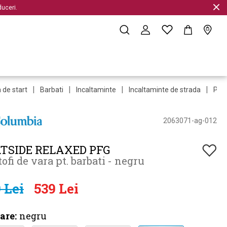
uceri.
|
|
|
|
 de start
Barbati
Incaltaminte
Incaltaminte de strada
Pant
2063071-ag-012
TSIDE RELAXED PFG
ofi de vara pt. barbati - negru
 Lei
539 Lei
are:
negru