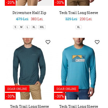
-20%
-30%
Driventure Half Zip
Tech Trail Long Sleeve
Graphic
479 Lei
383 Lei
329 Lei
230 Lei
S
M
L
XL
XXL
XL
DOAR ONLINE
DOAR ONLINE
-30%
-30%
Tech Trail Long Sleeve
Tech Trail Long Sleeve