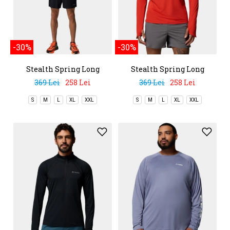
-30%
-30%
Stealth Spring Long
Stealth Spring Long
Sleeve Hoodie
Sleeve Hoodie
369 Lei
258 Lei
369 Lei
258 Lei
S
M
L
XL
XXL
S
M
L
XL
XXL