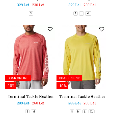
Graphic
Graphic
329 Lei
230 Lei
329 Lei
230 Lei
S
S
L
XL
DOAR ONLINE
DOAR ONLINE
-10%
-10%
Terminal Tackle Heather
Terminal Tackle Heather
LS Shirt
LS Shirt
289 Lei
260 Lei
289 Lei
260 Lei
S
M
S
M
L
XL