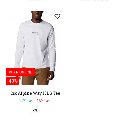
DOAR ONLINE
-40%
Csc Alpine Way II LS Tee
279 Lei
167 Lei
XXL