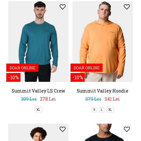
DOAR ONLINE
DOAR ONLINE
-10%
-10%
Summit Valley LS Crew
Summit Valley Hoodie
309 Lei
278 Lei
379 Lei
341 Lei
XL
S
L
XL