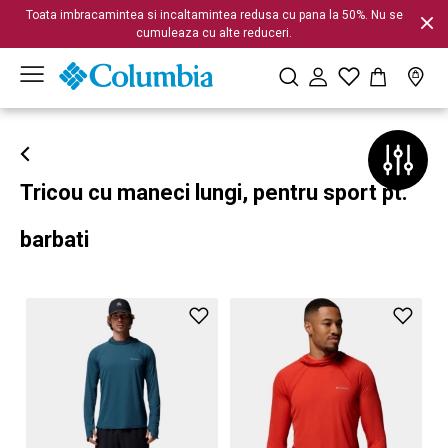
Toata imbracamintea si incaltamintea redusa cu pana la 50%. Nu se
cumuleaza cu alte reduceri.
Tricou cu maneci lungi, pentru sport pt.
barbati