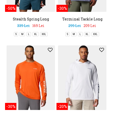
-50%
-30%
Stealth Spring Long
Terminal Tackle Long
Sleeve Half Zip Tee
Sleeve Shirt
339 Lei
169 Lei
299 Lei
209 Lei
S
M
L
XL
XXL
S
M
L
XL
XXL
-30%
-20%