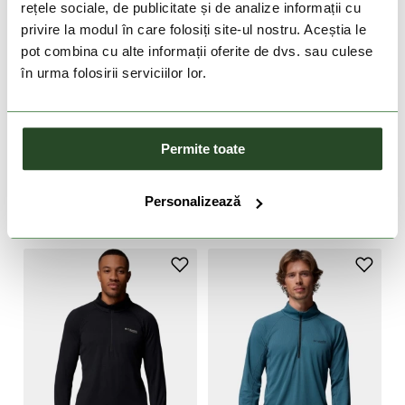
rețele sociale, de publicitate și de analize informații cu
privire la modul în care folosiți site-ul nostru. Aceștia le
pot combina cu alte informații oferite de dvs. sau culese
în urma folosirii serviciilor lor.
DOAR ONLINE
DOAR ONLINE
-20%
-50%
Permite toate
Tech Trail Long Sleeve
Tech Trail Utility Warm
Crew II
Long Sleeve Crew
279 Lei
223 Lei
299 Lei
149 Lei
Personalizează
S
M
L
XL
XXL
M