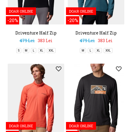
DOAR ONLINE
DOAR ONLINE
-20%
-20%
Driventure Half Zip
Driventure Half Zip
479 Lei
383 Lei
479 Lei
383 Lei
S
M
L
XL
XXL
M
L
XL
XXL
DOAR ONLINE
DOAR ONLINE