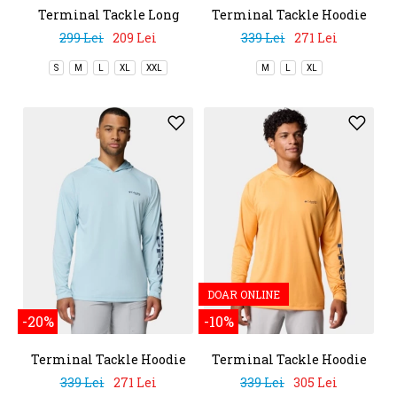
Terminal Tackle Long
Terminal Tackle Hoodie
Sleeve Shirt
299 Lei
209 Lei
339 Lei
271 Lei
S
M
L
XL
XXL
M
L
XL
DOAR ONLINE
-20%
-10%
Terminal Tackle Hoodie
Terminal Tackle Hoodie
339 Lei
271 Lei
339 Lei
305 Lei