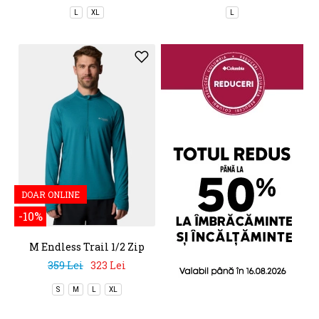
L
XL
L
DOAR ONLINE
-10%
M Endless Trail 1/2 Zip
Mesh Long Sleeve
359 Lei
323 Lei
S
M
L
XL