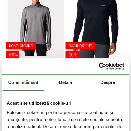
DOAR ONLINE
DOAR ONLINE
-50%
-10%
Three Pitch Half Zip
Zero Rules Long Sleeve
Shirt
379 Lei
189 Lei
269 Lei
242 Lei
Consimțământ
Detalii
Despre
M
L
XL
XXL
S
Acest site utilizează cookie-uri
Folosim cookie-uri pentru a personaliza conținutul și
anunțurile, pentru a oferi funcții de rețele sociale și pentru
a analiza traficul. De asemenea, le oferim partenerilor de