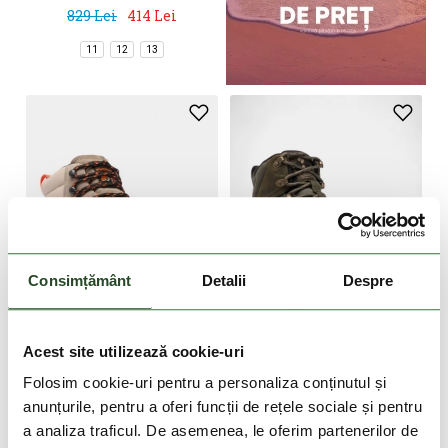
829 Lei
414 Lei
11
12
13
Consimțământ
Detalii
Despre
DOAR ONLINE
DOAR ONLINE
-30%
-50%
Acest site utilizează cookie-uri
Newton Alpine PT
Burnsider Omni-Heat
Folosim cookie-uri pentru a personaliza conținutul și
Infinity
799 Lei
559 Lei
899 Lei
449 Lei
anunțurile, pentru a oferi funcții de rețele sociale și pentru
a analiza traficul. De asemenea, le oferim partenerilor de
8
9
10
11
12
13
14
8