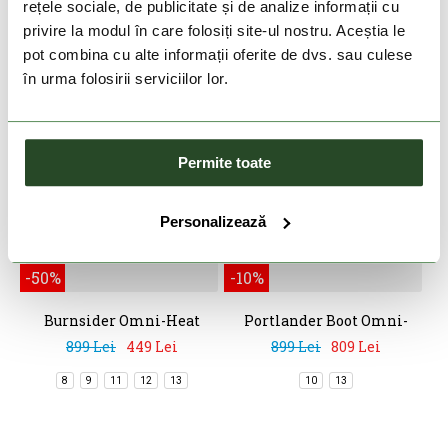
rețele sociale, de publicitate și de analize informații cu
privire la modul în care folosiți site-ul nostru. Aceștia le
pot combina cu alte informații oferite de dvs. sau culese
în urma folosirii serviciilor lor.
Permite toate
Personalizează
DOAR ONLINE
DOAR ONLINE
-50%
-10%
Burnsider Omni-Heat
Portlander Boot Omni-
Infinity
Heat Infinity
899 Lei
449 Lei
899 Lei
809 Lei
8
9
11
12
13
10
13