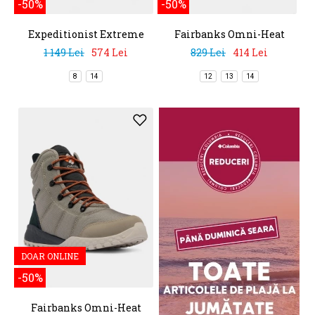
-50%
-50%
Expeditionist Extreme
Fairbanks Omni-Heat
1 149 Lei
574 Lei
829 Lei
414 Lei
8
14
12
13
14
DOAR ONLINE
-50%
Fairbanks Omni-Heat