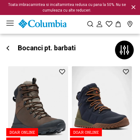
Toata imbracamintea si incaltamintea redusa cu pana la 50%. Nu se
cumuleaza cu alte reduceri.
Bocanci pt. barbati
DOAR ONLINE
DOAR ONLINE