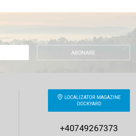
ABONARE
LOCALIZATOR MAGAZINE
DOCKYARD
+40749267373