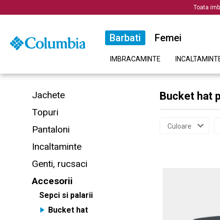
Toata imb
Barbati
Femei
IMBRACAMINTE
INCALTAMINT
Jachete
Bucket hat p
Topuri
Culoare
Pantaloni
Incaltaminte
Genti, rucsaci
Accesorii
Sepci si palarii
Bucket hat