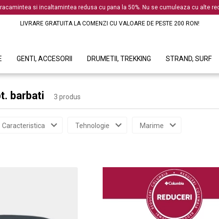
racamintea si incaltamintea redusa cu pana la 50%. Nu se cumuleaza cu alte red
LIVRARE GRATUITA LA COMENZI CU VALOARE DE PESTE 200 RON!
E
GENTI, ACCESORII
DRUMETII, TREKKING
STRAND, SURF
t. barbati
3 produs
Caracteristica
Tehnologie
Marime