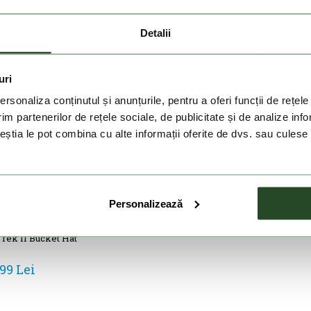
Detalii
uri
rsonaliza conținutul și anunțurile, pentru a oferi funcții de rețele
im partenerilor de rețele sociale, de publicitate și de analize info
ceștia le pot combina cu alte informații oferite de dvs. sau culese î
Personalizează
rek II Bucket Hat
99 Lei